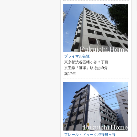
プライマル笹塚
東京都渋谷区幡ヶ谷３丁目
京王線「笹塚」駅 徒歩9分
築17年
プレール・ドゥーク渋谷幡ヶ谷