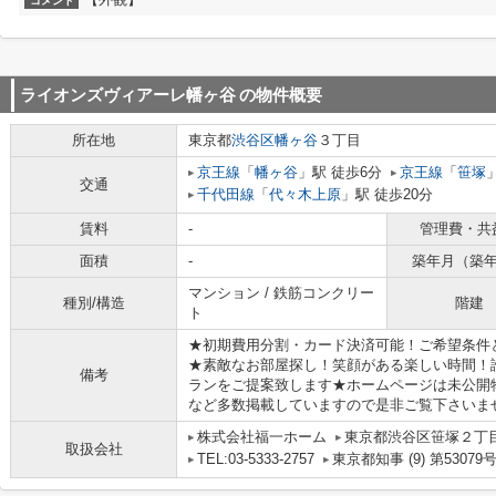
コメント
ライオンズヴィアーレ幡ヶ谷
の物件概要
所在地
東京都
渋谷区
幡ヶ谷
３丁目
京王線
「
幡ヶ谷
」駅 徒歩6分
京王線
「
笹塚
交通
千代田線
「
代々木上原
」駅 徒歩20分
賃料
-
管理費・共
面積
-
築年月（築
マンション / 鉄筋コンクリー
種別/構造
階建
ト
★初期費用分割・カード決済可能！ご希望条件
★素敵なお部屋探し！笑顔がある楽しい時間！
備考
ランをご提案致します★ホームページは未公開
など多数掲載していますので是非ご覧下さいま
株式会社福一ホーム
東京都渋谷区笹塚２丁目1
取扱会社
TEL:03-5333-2757
東京都知事 (9) 第53079