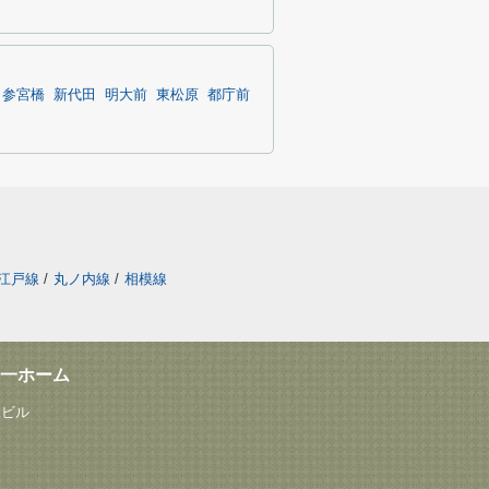
参宮橋
新代田
明大前
東松原
都庁前
江戸線
/
丸ノ内線
/
相模線
一ホーム
塚ビル