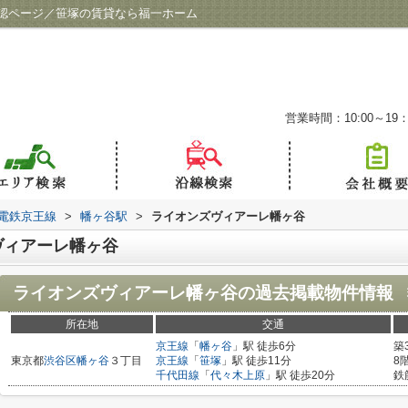
認ページ／笹塚の賃貸なら福一ホーム
営業時間：10:00～19：
電鉄京王線
>
幡ヶ谷駅
>
ライオンズヴィアーレ幡ヶ谷
ヴィアーレ幡ヶ谷
ライオンズヴィアーレ幡ヶ谷
の過去掲載物件情報
所在地
交通
京王線
「
幡ヶ谷
」駅 徒歩6分
築
東京都
渋谷区
幡ヶ谷
３丁目
京王線
「
笹塚
」駅 徒歩11分
8
千代田線
「
代々木上原
」駅 徒歩20分
鉄