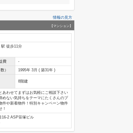
情報の見方
【マンション】
」駅 徒歩11分
益費
-
年数）
1995年 3月 ( 築31年 )
8階建
とあわせてまずはお気軽にご相談下さい
諦めない気持ちをテーマにたくさんのプ
物件や新着物件！特別キャンペーン物件
せ！
6-2 ASP笹塚ビル
号