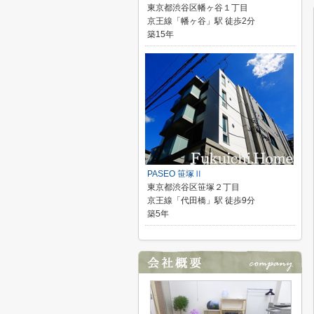
東京都渋谷区幡ヶ谷１丁目
京王線「幡ヶ谷」駅 徒歩2分
築15年
PASEO 笹塚Ⅱ
東京都渋谷区笹塚２丁目
京王線「代田橋」駅 徒歩9分
築5年