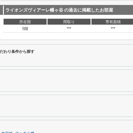
ライオンズヴィアーレ幡ヶ谷
の過去に掲載したお部屋
所在階
間取り
専有面積
5階
***
***
だわり条件から探す