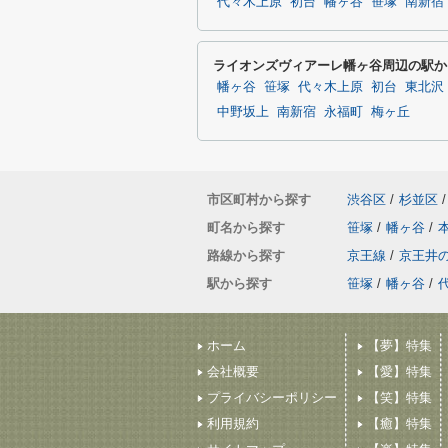
代々木上原
初台
幡ヶ谷
笹塚
南新宿
ライオンズヴィアーレ幡ヶ谷周辺の駅か
幡ヶ谷
笹塚
代々木上原
初台
東北沢
中野坂上
南新宿
永福町
梅ヶ丘
市区町村から探す
渋谷区
/
杉並区
/
町名から探す
笹塚
/
幡ヶ谷
/
路線から探す
京王線
/
京王井
駅から探す
笹塚
/
幡ヶ谷
/
ホーム
【夢】特集
会社概要
【愛】特集
プライバシーポリシー
【笑】特集
利用規約
【癒】特集