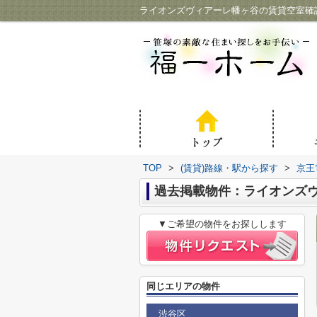
ライオンズヴィアーレ幡ヶ谷の賃貸空室確
TOP
>
(賃貸)路線・駅から探す
>
京王
過去掲載物件：ライオンズ
▼ご希望の物件をお探しします
同じエリアの物件
渋谷区