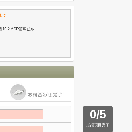
まで
6-2 ASP笹塚ビル
0
/
5
必須項目完了