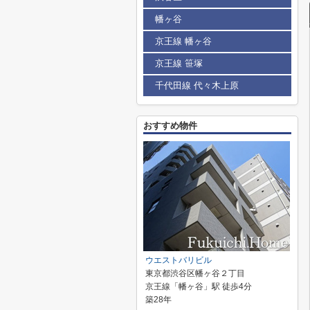
幡ヶ谷
京王線 幡ヶ谷
京王線 笹塚
千代田線 代々木上原
おすすめ物件
ウエストバリビル
東京都渋谷区幡ヶ谷２丁目
京王線「幡ヶ谷」駅 徒歩4分
築28年