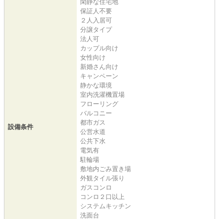
閑静な住宅地
保証人不要
２人入居可
分譲タイプ
法人可
カップル向け
女性向け
新婚さん向け
キャンペーン
静かな環境
室内洗濯機置場
フローリング
バルコニー
都市ガス
設備条件
公営水道
公共下水
電気有
駐輪場
敷地内ごみ置き場
外観タイル張り
ガスコンロ
コンロ２口以上
システムキッチン
洗面台