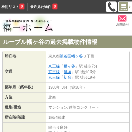
0
0
検討リスト
最近見た物件
お問合せ
ルーブル幡ヶ谷の過去掲載物件情報
所在地
東京都
渋谷区
幡ヶ谷
３丁目
京王線
「
幡ヶ谷
」駅 徒歩7分
交通
京王線
「
笹塚
」駅 徒歩13分
京王線
「
初台
」駅 徒歩19分
築年月（築年数）
1988年 3月（築38年）
方位
北西
種別/構造
マンション/鉄筋コンクリート
所在階/階建
1階/4階建
陽当り良好