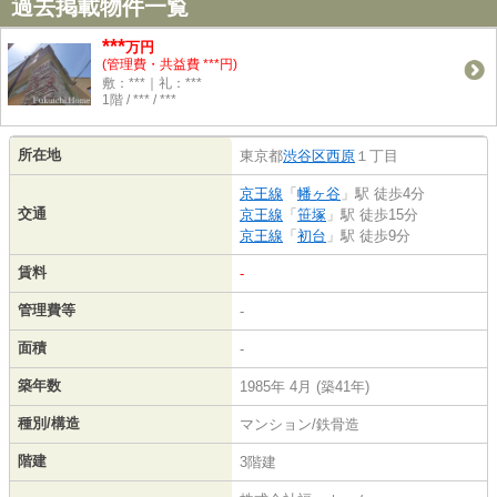
過去掲載物件一覧
***
万円
(管理費・共益費 ***円)
敷：***｜礼：***
1階 / *** / ***
所在地
東京都
渋谷区
西原
１丁目
京王線
「
幡ヶ谷
」駅 徒歩4分
交通
京王線
「
笹塚
」駅 徒歩15分
京王線
「
初台
」駅 徒歩9分
賃料
-
管理費等
-
面積
-
築年数
1985年 4月 (築41年)
種別/構造
マンション/鉄骨造
階建
3階建