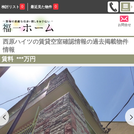
0
0
検討リスト
最近見た物件
お問合せ
西原ハイツの賃貸空室確認情報の過去掲載物件
情報
賃料
***
万円