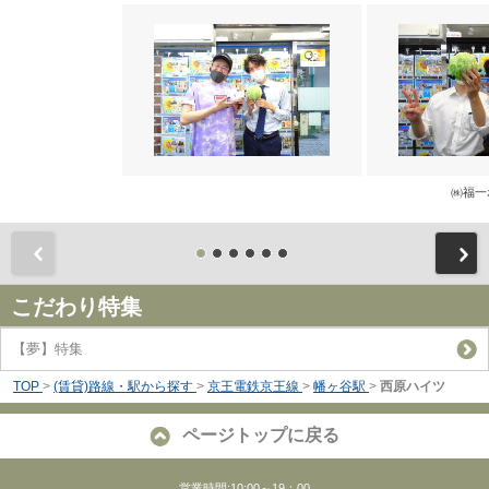
㈱福一
前
こだわり特集
【夢】特集
TOP
>
(賃貸)路線・駅から探す
>
京王電鉄京王線
>
幡ヶ谷駅
>
西原ハイツ
ページトップに戻る
営業時間:10:00～19：00