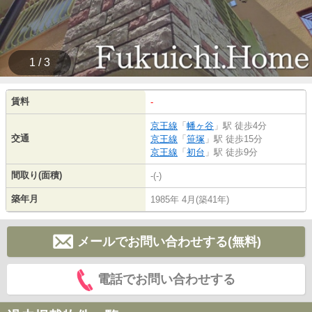
1 / 3
賃料
-
京王線
「
幡ヶ谷
」駅 徒歩4分
交通
京王線
「
笹塚
」駅 徒歩15分
京王線
「
初台
」駅 徒歩9分
間取り(面積)
-(-)
築年月
1985年 4月(築41年)
メールでお問い合わせする(無料)
電話でお問い合わせする