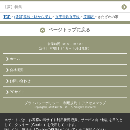
【夢】特集
TOP
>
(賃貸)路線・駅から探す
>
京王電鉄京王線
>
笹塚駅
>
きたざわの家
ページトップに戻る
営業時間:10:00～19：00
定休日:水曜日（１月～３月は無休）
ホーム
会社概要
お問い合わせ
PCサイト
プライバシーポリシー
利用規約
｜アクセスマップ
｜
Copyright(c) 株式会社福一ホーム All rights reserved.
当サイトでは、お客様の当サイト利用状況把握、サービス向上検討を目的と
して、クッキー（Cookie）を使用しています。
詳しくは、当社の
「Cookieの取扱いについて」
をご確認ください。