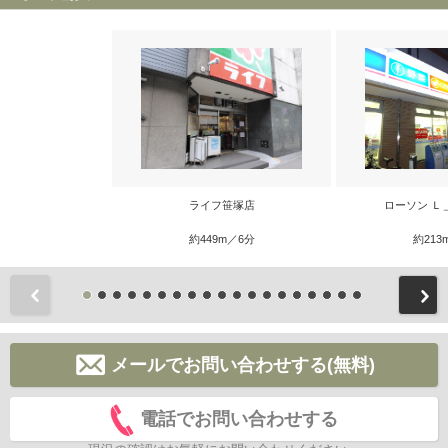
ライフ笹塚店
ローソン Ｌ
約449m／6分
約213
前
メールでお問い合わせする(無料)
電話でお問い合わせする