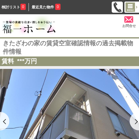
0
0
検討リスト
最近見た物件
お問合せ
きたざわの家の賃貸空室確認情報の過去掲載物
件情報
賃料
***
万円