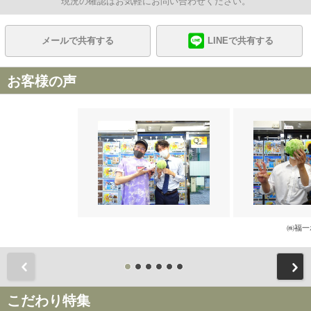
現況の確認はお気軽にお問い合わせください。
メールで共有する
LINEで共有する
お客様の声
㈱福一
前
こだわり特集