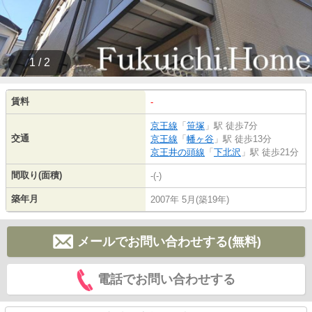
1 / 2
賃料
-
京王線
「
笹塚
」駅 徒歩7分
交通
京王線
「
幡ヶ谷
」駅 徒歩13分
京王井の頭線
「
下北沢
」駅 徒歩21分
間取り(面積)
-(-)
築年月
2007年 5月(築19年)
メールでお問い合わせする(無料)
電話でお問い合わせする