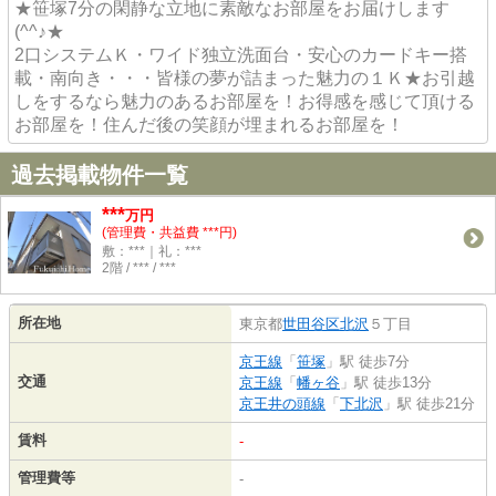
★笹塚7分の閑静な立地に素敵なお部屋をお届けします
(^^♪★
2口システムＫ・ワイド独立洗面台・安心のカードキー搭
載・南向き・・・皆様の夢が詰まった魅力の１Ｋ★お引越
しをするなら魅力のあるお部屋を！お得感を感じて頂ける
お部屋を！住んだ後の笑顔が埋まれるお部屋を！
過去掲載物件一覧
***
万円
(管理費・共益費 ***円)
敷：***｜礼：***
2階 / *** / ***
所在地
東京都
世田谷区
北沢
５丁目
京王線
「
笹塚
」駅 徒歩7分
交通
京王線
「
幡ヶ谷
」駅 徒歩13分
京王井の頭線
「
下北沢
」駅 徒歩21分
賃料
-
管理費等
-