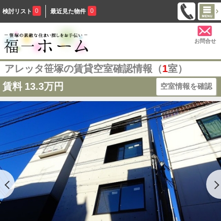
0
0
検討リスト
最近見た物件
お問合せ
アレッタ笹塚の賃貸空室確認情報（
1
室）
賃料
13.3万円
空室情報を確認