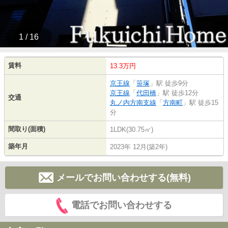
1 / 16
賃料
13.3万円
京王線
「
笹塚
」駅 徒歩9分
京王線
「
代田橋
」駅 徒歩12分
交通
丸ノ内方南支線
「
方南町
」駅 徒歩15
分
間取り(面積)
1LDK(30.75㎡)
築年月
2023年 12月(築2年)
メールでお問い合わせする(無料)
電話でお問い合わせする