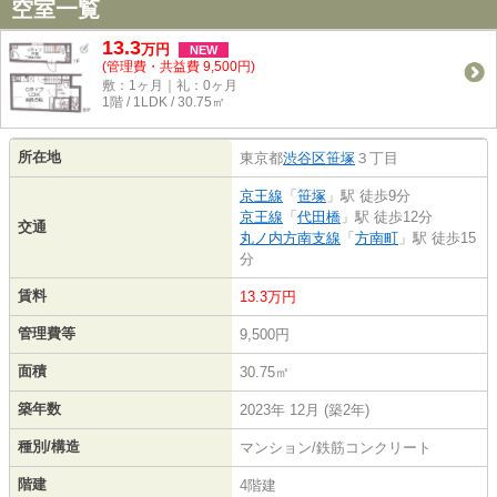
空室一覧
13.3
万
円
NEW
(管理費・共益費 9,500円)
敷：1ヶ月｜礼：0ヶ月
1階 / 1LDK / 30.75㎡
所在地
東京都
渋谷区
笹塚
３丁目
京王線
「
笹塚
」駅 徒歩9分
京王線
「
代田橋
」駅 徒歩12分
交通
丸ノ内方南支線
「
方南町
」駅 徒歩15
分
賃料
13.3万円
管理費等
9,500円
面積
30.75㎡
築年数
2023年 12月 (築2年)
種別/構造
マンション/鉄筋コンクリート
階建
4階建