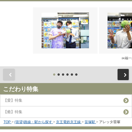
㈱福一
前
こだわり特集
【愛】特集
【癒】特集
TOP
>
(賃貸)路線・駅から探す
>
京王電鉄京王線
>
笹塚駅
>
アレッタ笹塚