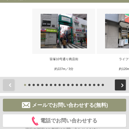
笹塚10号通り商店街
ライフ
約227m／3分
約120
前
メールでお問い合わせする(無料)
電話でお問い合わせする