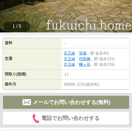
1 / 5
賃料
-
京王線
「
笹塚
」駅 徒歩4分
交通
京王線
「
代田橋
」駅 徒歩12分
京王線
「
幡ヶ谷
」駅 徒歩13分
間取り(面積)
-(-)
築年月
2005年 12月(築20年)
メールでお問い合わせする(無料)
電話でお問い合わせする