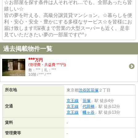
☆お部屋を探す条件は人それぞれ…でも、全部あったら皆
嬉しい☆
皆の夢を叶える、高級分譲賃貸マンション。☆暮らしを便
利・安心・安全・豊かにする多様なサービス☆を皆様にお
届け致します!!深夜まで営業の大型スーパーも近く。是非
見ていただきたい夢の一部屋です(^^♪
過去掲載物件一覧
***
万円
(管理費・共益費 ***円)
敷：***｜礼：***
10階 / *** / ***
所在地
東京都
渋谷区
笹塚
２丁目
京王線
「
笹塚
」駅 徒歩4分
交通
京王線
「
代田橋
」駅 徒歩12分
京王線
「
幡ヶ谷
」駅 徒歩13分
賃料
-
管理費等
-