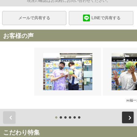
現況の確認はお気軽にお問い合わせください。
メールで共有する
LINEで共有する
お客様の声
㈱福一
前
こだわり特集