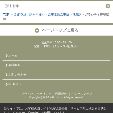
【夢】特集
TOP
>
(賃貸)路線・駅から探す
>
京王電鉄京王線
>
笹塚駅
>
ガラシティ笹塚駅
前
ページトップに戻る
営業時間:10:00～19：00
定休日:水曜日（１月～３月は無休）
ホーム
会社概要
お問い合わせ
PCサイト
プライバシーポリシー
利用規約
｜アクセスマップ
｜
Copyright(c) 株式会社福一ホーム All rights reserved.
当サイトでは、お客様の当サイト利用状況把握、サービス向上検討を目的と
して、クッキー（Cookie）を使用しています。