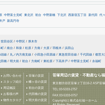
原
中野富士見町
東北沢
初台
中野新橋
下北沢
西新宿五丁目
新代田
代
井戸
新高円寺
世田谷区
/
中野区
/
厚木市
本町
/
南台
/
和泉
/
松原
/
方南
/
大原
/
羽根木
/
浜田山
の頭線
/
丸ノ内方南支線
/
小田急小田原線
/
東急世田谷線
/
千代田線
/
都営大
代田橋
/
明大前
/
初台
/
方南町
/
東松原
/
下高井戸
/
中野富士見町
/
永福町
笹塚周辺の賃貸・不動産なら福
お問い合わせ
笹塚の賃貸
スタッフ紹介
幡ヶ谷の賃貸
東京都渋谷区笹塚２丁目16-2 ASP笹
周辺施設
初台の賃貸
TEL:03-5333-2757
お客様の声
代田橋の賃貸
FAX:03-5333-0757
物件カタログ
明大前の賃貸
Copyright(c) 株式会社福一ホーム
All Rights Reserved.