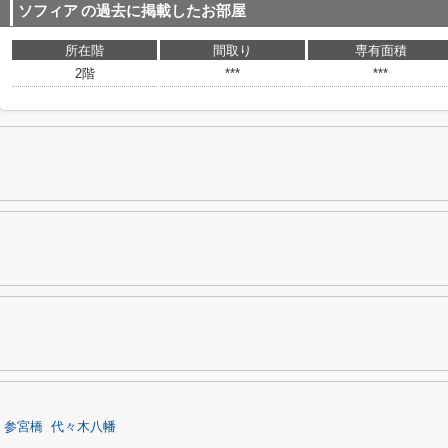
ソフィア
の過去に掲載したお部屋
所在階
間取り
専有面積
2階
***
***
参宮橋
代々木八幡