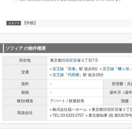
【外観】
コメント
ソフィア
の物件概要
所在地
東京都
渋谷区
笹塚
３丁目7-5
京王線
「
笹塚
」駅 徒歩9分
京王線
「
幡ヶ谷
交通
京王線
「
代田橋
」駅 徒歩19分
賃料
-
管理費・共
面積
-
築年月（築
種別/構造
アパート / 軽量鉄骨
階建
株式会社福一ホーム
東京都渋谷区笹塚２丁目1
取扱会社
TEL:03-5333-2757
東京都知事 (9) 第53079