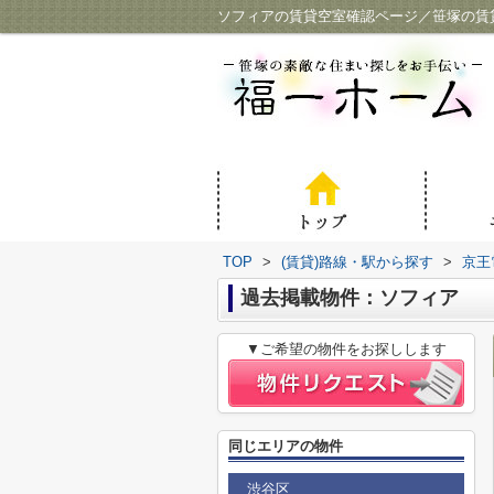
ソフィアの賃貸空室確認ページ／笹塚の賃
TOP
>
(賃貸)路線・駅から探す
>
京王
過去掲載物件：ソフィア
▼ご希望の物件をお探しします
同じエリアの物件
渋谷区