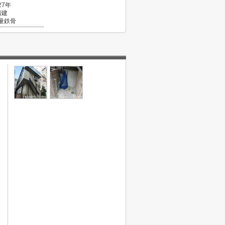
27年
階建
量鉄骨