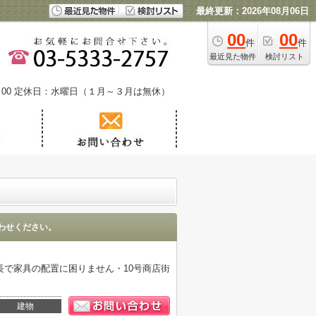
最終更新：2026年08月06日
00
00
件
件
最近見た物件
検討リスト
00
定休日：水曜日（１月～３月は無休）
わせください。
で家具の配置に困りません・10号商店街
建物