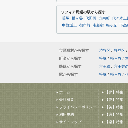
ソフィア周辺の駅から探す
笹塚
幡ヶ谷
代田橋
方南町
代々木上
中野坂上
都庁前
南新宿
梅ヶ丘
下高
市区町村から探す
渋谷区
/
杉並区
/
町名から探す
笹塚
/
幡ヶ谷
/
路線から探す
京王線
/
京王井
駅から探す
笹塚
/
幡ヶ谷
/
ホーム
【夢】特集
会社概要
【愛】特集
プライバシーポリシー
【笑】特集
利用規約
【癒】特集
サイトマップ
【楽】特集