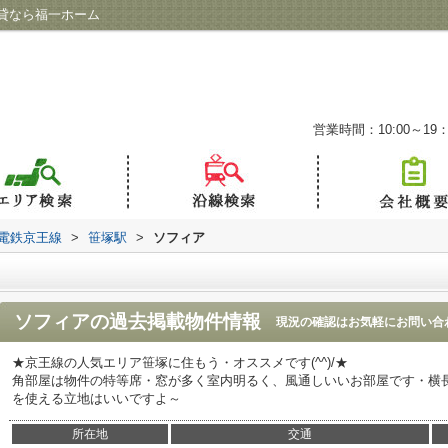
貸なら福一ホーム
営業時間：10:00～19：
電鉄京王線
>
笹塚駅
>
ソフィア
ソフィア
の過去掲載物件情報
現況の確認はお気軽にお問い合
★京王線の人気エリア笹塚に住もう・オススメです(^^)/★
角部屋は物件の特等席・窓が多く室内明るく、風通しいいお部屋です・横長
を使える立地はいいですよ～
所在地
交通