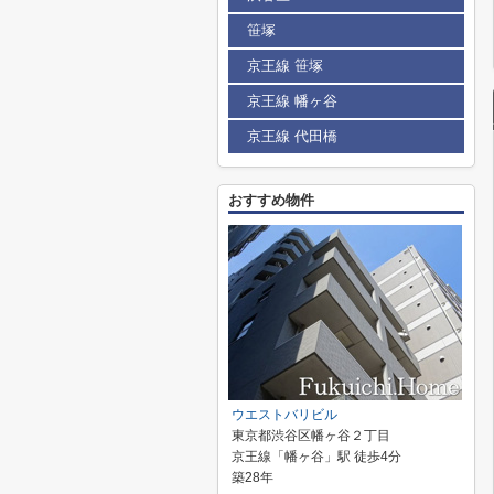
笹塚
京王線 笹塚
京王線 幡ヶ谷
京王線 代田橋
おすすめ物件
ウエストバリビル
東京都渋谷区幡ヶ谷２丁目
京王線「幡ヶ谷」駅 徒歩4分
築28年