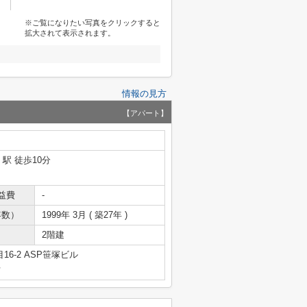
※ご覧になりたい写真をクリックすると
拡大されて表示されます。
情報の見方
【アパート】
」駅 徒歩10分
益費
-
年数）
1999年 3月 ( 築27年 )
2階建
6-2 ASP笹塚ビル
号