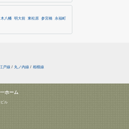
々木八幡
明大前
東松原
参宮橋
永福町
江戸線
/
丸ノ内線
/
相模線
一ホーム
塚ビル