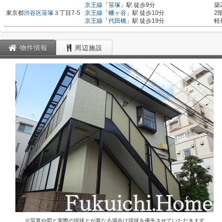
京王線
「
笹塚
」駅 徒歩9分
築
東京都
渋谷区
笹塚
３丁目7-5
京王線
「
幡ヶ谷
」駅 徒歩10分
2
京王線
「
代田橋
」駅 徒歩19分
軽
物件情報
周辺施設
※写真や図と実際の現状とが異なる場合は現状を優先させていただきます