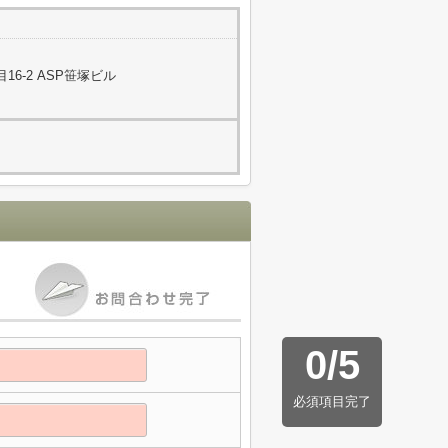
6-2 ASP笹塚ビル
0
/
5
必須項目完了