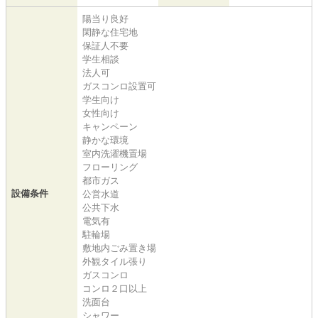
陽当り良好
閑静な住宅地
保証人不要
学生相談
法人可
ガスコンロ設置可
学生向け
女性向け
キャンペーン
静かな環境
室内洗濯機置場
フローリング
都市ガス
設備条件
公営水道
公共下水
電気有
駐輪場
敷地内ごみ置き場
外観タイル張り
ガスコンロ
コンロ２口以上
洗面台
シャワー