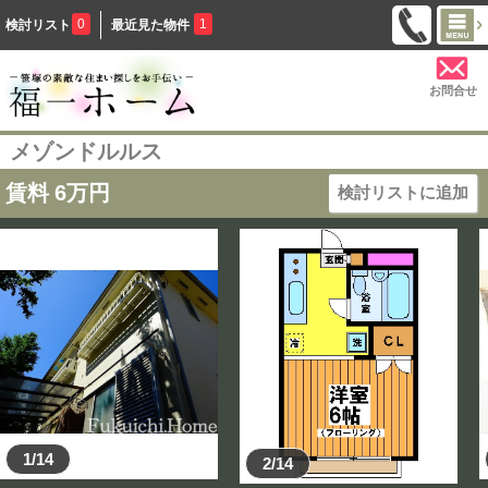
0
1
検討リスト
最近見た物件
お問合せ
メゾンドルルス
賃料
6
万円
検討リストに追加
1/14
2/14