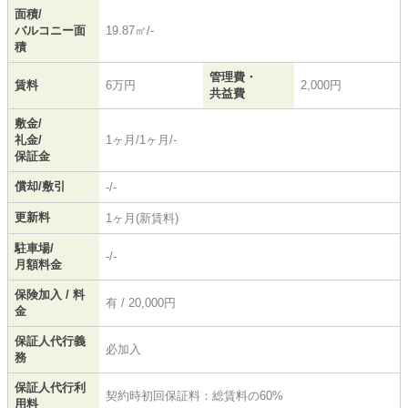
面積/
バルコニー面
19.87㎡/-
積
管理費・
賃料
6万円
2,000円
共益費
敷金/
礼金/
1ヶ月/1ヶ月/-
保証金
償却/敷引
-/-
更新料
1ヶ月(新賃料)
駐車場/
-/-
月額料金
保険加入 / 料
有 / 20,000円
金
保証人代行義
必加入
務
保証人代行利
契約時初回保証料：総賃料の60%
用料