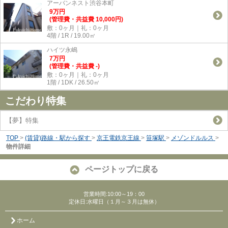
アーバンネスト渋谷本町
9
万
円
(管理費・共益費 10,000円)
敷：0ヶ月｜礼：0ヶ月
4階 / 1R / 19.00㎡
ハイツ永嶋
7
万
円
(管理費・共益費 -)
敷：0ヶ月｜礼：0ヶ月
1階 / 1DK / 26.50㎡
こだわり特集
【夢】特集
TOP
>
(賃貸)路線・駅から探す
>
京王電鉄京王線
>
笹塚駅
>
メゾンドルルス
>
物件詳細
ページトップに戻る
営業時間:10:00～19：00
定休日:水曜日（１月～３月は無休）
ホーム