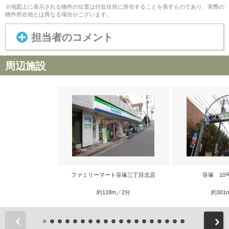
※地図上に表示される物件の位置は付近住所に所在することを表すものであり、実際の
物件所在地とは異なる場合がございます。
担当者のコメント
周辺施設
ファミリーマート笹塚三丁目北店
笹塚 10
約118m／2分
約301
前