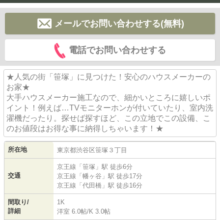
メールでお問い合わせする(無料)
電話でお問い合わせする
★人気の街「笹塚」に見つけた！安心のハウスメーカーの
お家★
大手ハウスメーカー施工なので、細かいところに嬉しいポ
イント！例えば…TVモニターホンが付いていたり、室内洗
濯機だったり。探せば探すほど、この立地でこの設備、こ
のお値段はお得な事に納得しちゃいます！★
所在地
東京都
渋谷区
笹塚
３丁目
京王線
「
笹塚
」駅 徒歩6分
交通
京王線
「
幡ヶ谷
」駅 徒歩17分
京王線
「
代田橋
」駅 徒歩16分
間取り/
1K
詳細
洋室 6.0帖
/
K 3.0帖