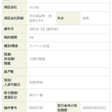
保証会社
その他
月次保証料：総
保証会社詳細
向き
南西
賃料の1%
築年月
1991年 3月 (築35年)
契約期間
2年
種別/構造
アパート/木造
部屋/
所在階/
-/1階/2階建
階建
総戸数
-
現況/
空家/即時
入居可能日
取引態様/
仲介/一般
賃貸区分
取引条件の有
物件番号
85632745
2026年08月22日
効期限