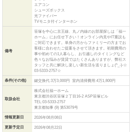
エアコン
シューズボックス
光ファイバー
TVモニタ付インターホン
笹塚を中心に京王線、丸ノ内線のお部屋探しは「福一
ホーム」にお任せ下さい！オンライン内見やIT重説も
ご対応できます。単身の方からファミリーの方までお
客様に合わせたご提案をさせて頂きます。初期費用の
備考
事や初めての1人暮らし、お引越しのタイミングなど
色々なお悩みが賃貸ではたくさんありますが、弊社ス
タッフと共に解決し楽しい新生活を送りましょ(^_-)-☆
03-5333-2757☆
条件(その他)
鍵交換代:3万3,000円 室内清掃費用:4万1,800円
株式会社福一ホーム
東京都渋谷区笹塚２丁目16-2 ASP笹塚ビル
取扱会社
TEL:03-5333-2757
東京都知事 (9) 第53079号
情報更新日
2026年08月08日
更新予定日
2026年08月22日