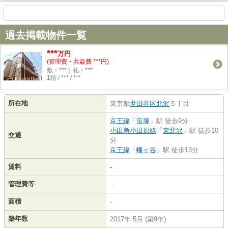
過去掲載物件一覧
***
万円
(管理費・共益費 ***円)
敷：***｜礼：***
1階 / *** / ***
所在地
東京都
世田谷区
北沢
５丁目
京王線
「
笹塚
」駅 徒歩9分
小田急小田原線
「
東北沢
」駅 徒歩10
交通
分
京王線
「
幡ヶ谷
」駅 徒歩13分
賃料
-
管理費等
-
面積
-
築年数
2017年 5月 (築9年)