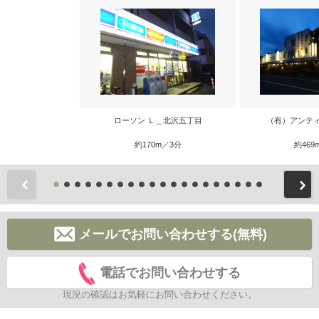
ローソン Ｌ＿北沢五丁目
（有）アンテ
約170m／3分
約469
前
メールでお問い合わせする(無料)
電話でお問い合わせする
現況の確認はお気軽にお問い合わせください。