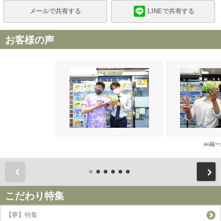
メールで共有する
LINEで共有する
お客様の声
㈱福一
前
こだわり特集
【夢】特集