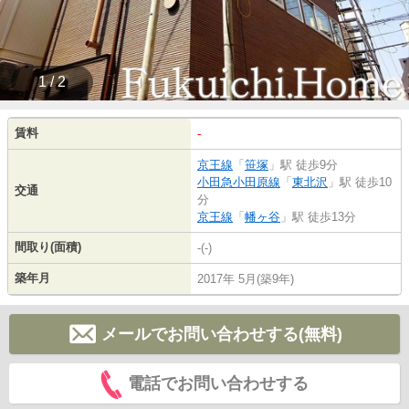
1 / 2
賃料
-
京王線
「
笹塚
」駅 徒歩9分
小田急小田原線
「
東北沢
」駅 徒歩10
交通
分
京王線
「
幡ヶ谷
」駅 徒歩13分
間取り(面積)
-(-)
築年月
2017年 5月(築9年)
メールでお問い合わせする(無料)
電話でお問い合わせする