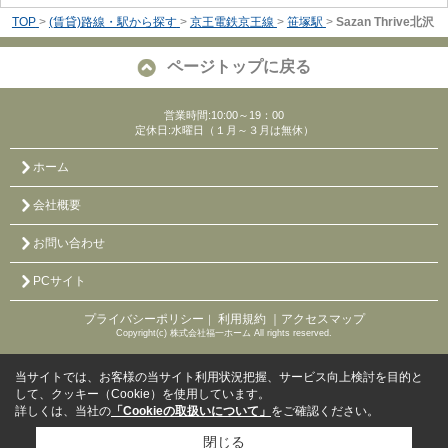
TOP
>
(賃貸)路線・駅から探す
>
京王電鉄京王線
>
笹塚駅
>
Sazan Thrive北沢
ページトップに戻る
営業時間:10:00～19：00
定休日:水曜日（１月～３月は無休）
ホーム
会社概要
お問い合わせ
PCサイト
プライバシーポリシー
利用規約
｜アクセスマップ
｜
Copyright(c) 株式会社福一ホーム All rights reserved.
当サイトでは、お客様の当サイト利用状況把握、サービス向上検討を目的と
して、クッキー（Cookie）を使用しています。
詳しくは、当社の
「Cookieの取扱いについて」
をご確認ください。
閉じる