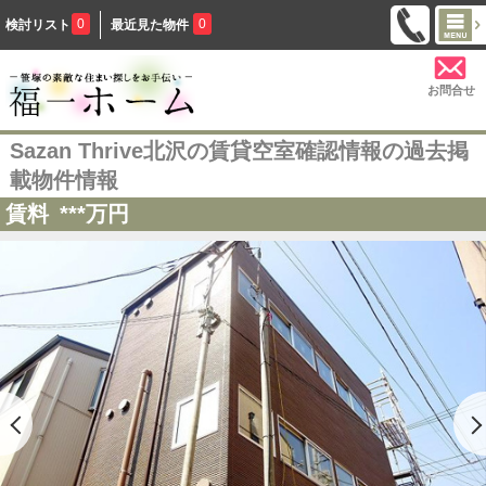
0
0
検討リスト
最近見た物件
お問合せ
Sazan Thrive北沢の賃貸空室確認情報の過去掲
載物件情報
賃料
***
万円