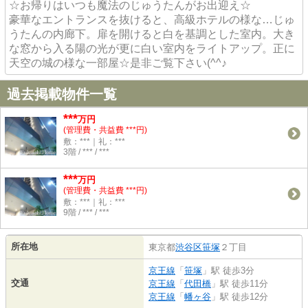
☆お帰りはいつも魔法のじゅうたんがお出迎え☆
豪華なエントランスを抜けると、高級ホテルの様な…じゅ
うたんの内廊下。扉を開けると白を基調とした室内。大き
な窓から入る陽の光が更に白い室内をライトアップ。正に
天空の城の様な一部屋☆是非ご覧下さい(^^♪
過去掲載物件一覧
***
万円
(管理費・共益費 ***円)
敷：***｜礼：***
3階 / *** / ***
***
万円
(管理費・共益費 ***円)
敷：***｜礼：***
9階 / *** / ***
所在地
東京都
渋谷区
笹塚
２丁目
京王線
「
笹塚
」駅 徒歩3分
交通
京王線
「
代田橋
」駅 徒歩11分
京王線
「
幡ヶ谷
」駅 徒歩12分