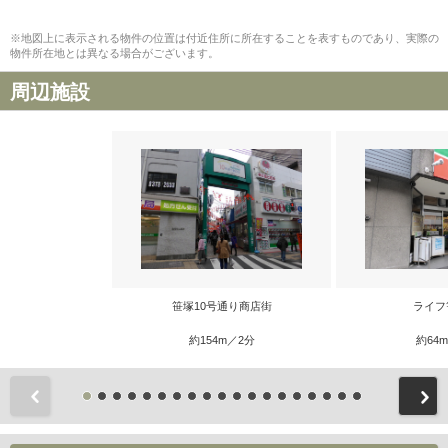
※地図上に表示される物件の位置は付近住所に所在することを表すものであり、実際の
物件所在地とは異なる場合がございます。
周辺施設
笹塚10号通り商店街
ライフ
約154m／2分
約64
前