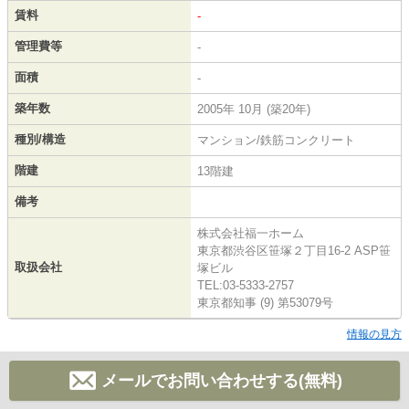
賃料
-
管理費等
-
面積
-
築年数
2005年 10月 (築20年)
種別/構造
マンション/鉄筋コンクリート
階建
13階建
備考
株式会社福一ホーム
東京都渋谷区笹塚２丁目16-2 ASP笹
取扱会社
塚ビル
TEL:03-5333-2757
東京都知事 (9) 第53079号
情報の見方
メールでお問い合わせする(無料)