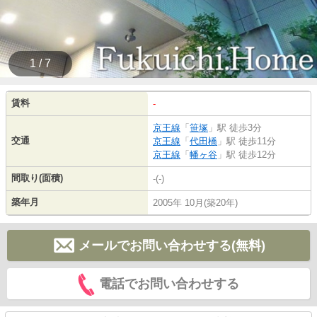
1 / 7
賃料
-
京王線
「
笹塚
」駅 徒歩3分
交通
京王線
「
代田橋
」駅 徒歩11分
京王線
「
幡ヶ谷
」駅 徒歩12分
間取り(面積)
-(-)
築年月
2005年 10月(築20年)
メールでお問い合わせする(無料)
電話でお問い合わせする