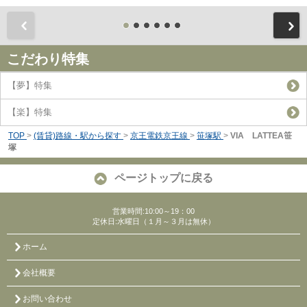
前
こだわり特集
【夢】特集
【楽】特集
TOP
>
(賃貸)路線・駅から探す
>
京王電鉄京王線
>
笹塚駅
>
VIA LATTEA笹
塚
ページトップに戻る
営業時間:10:00～19：00
定休日:水曜日（１月～３月は無休）
ホーム
会社概要
お問い合わせ