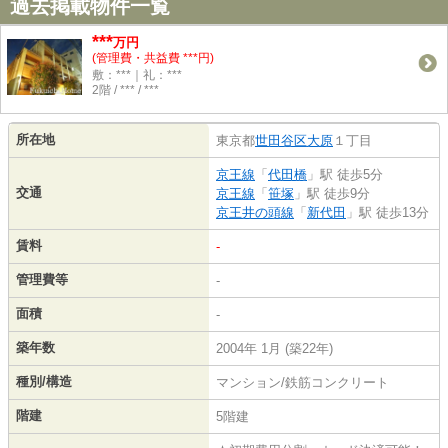
過去掲載物件一覧
***
万円
(管理費・共益費 ***円)
敷：***｜礼：***
2階 / *** / ***
所在地
東京都
世田谷区
大原
１丁目
京王線
「
代田橋
」駅 徒歩5分
交通
京王線
「
笹塚
」駅 徒歩9分
京王井の頭線
「
新代田
」駅 徒歩13分
賃料
-
管理費等
-
面積
-
築年数
2004年 1月 (築22年)
種別/構造
マンション/鉄筋コンクリート
階建
5階建