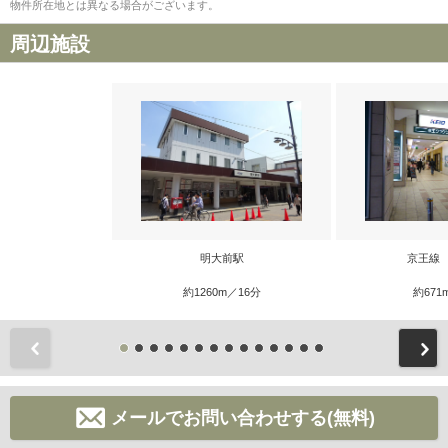
物件所在地とは異なる場合がございます。
周辺施設
明大前駅
京王線
約1260m／16分
約671
前
メールでお問い合わせする(無料)