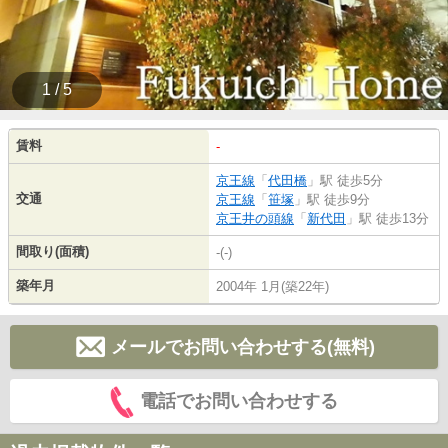
1 / 5
賃料
-
京王線
「
代田橋
」駅 徒歩5分
交通
京王線
「
笹塚
」駅 徒歩9分
京王井の頭線
「
新代田
」駅 徒歩13分
間取り(面積)
-(-)
築年月
2004年 1月(築22年)
メールでお問い合わせする(無料)
電話でお問い合わせする