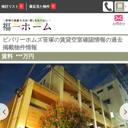
0
0
検討リスト
最近見た物件
お問合せ
ビバリーホムズ笹塚の賃貸空室確認情報の過去
掲載物件情報
賃料
***
万円