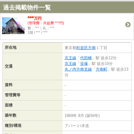
過去掲載物件一覧
***
万円
(管理費・共益費 ***円)
敷：***｜礼：***
1階 / *** / ***
所在地
東京都
杉並区
方南
１丁目
京王線
「
代田橋
」駅 徒歩12分
京王線
「
笹塚
」駅 徒歩10分
交通
丸ノ内方南支線
「
方南町
」駅 徒歩13
分
賃料
-
管理費等
-
面積
-
築年数
1969年 9月 (築56年)
種別/構造
アパート/木造