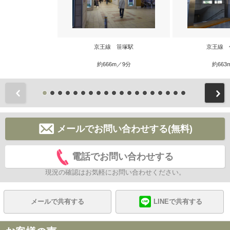
京王線 笹塚駅
京王線 
約666m／9分
約663
前
メールでお問い合わせする(無料)
電話でお問い合わせする
現況の確認はお気軽にお問い合わせください。
メールで共有する
LINEで共有する