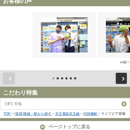
お客様の声
㈱福一
前
こだわり特集
【夢】特集
TOP
>
(賃貸)路線・駅から探す
>
京王電鉄京王線
>
代田橋駅
>
ライフピア笹塚
ページトップに戻る