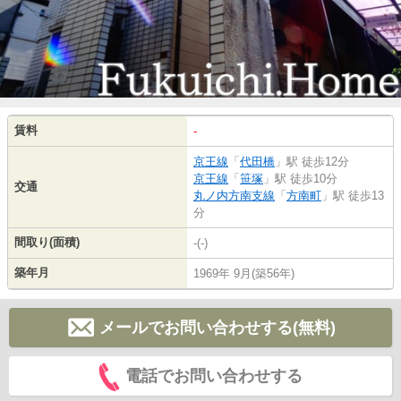
賃料
-
京王線
「
代田橋
」駅 徒歩12分
京王線
「
笹塚
」駅 徒歩10分
交通
丸ノ内方南支線
「
方南町
」駅 徒歩13
分
間取り(面積)
-(-)
築年月
1969年 9月(築56年)
メールでお問い合わせする(無料)
電話でお問い合わせする