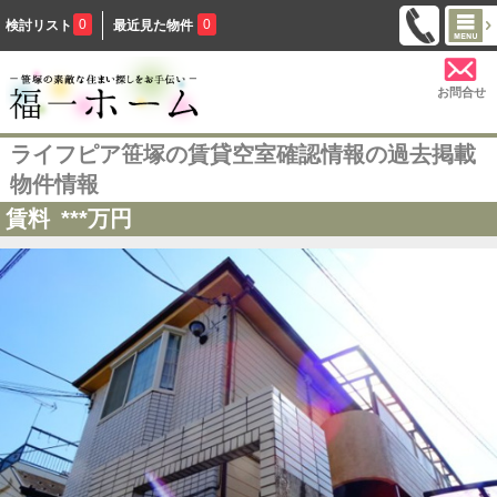
0
0
検討リスト
最近見た物件
お問合せ
ライフピア笹塚の賃貸空室確認情報の過去掲載
物件情報
賃料
***
万円