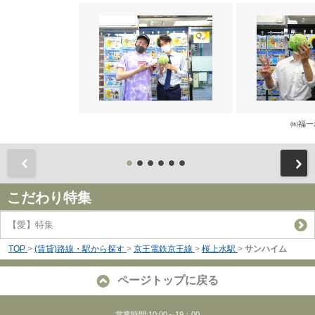
㈱福一
前
こだわり特集
【愛】特集
TOP
>
(賃貸)路線・駅から探す
>
京王電鉄京王線
>
桜上水駅
>
サンハイム
ページトップに戻る
営業時間:10:00～19：00