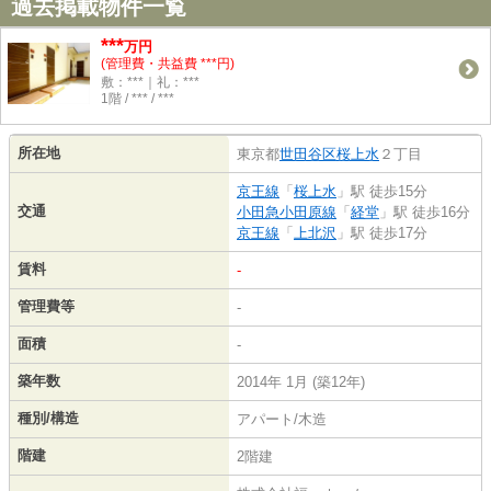
過去掲載物件一覧
***
万円
(管理費・共益費 ***円)
敷：***｜礼：***
1階 / *** / ***
所在地
東京都
世田谷区
桜上水
２丁目
京王線
「
桜上水
」駅 徒歩15分
交通
小田急小田原線
「
経堂
」駅 徒歩16分
京王線
「
上北沢
」駅 徒歩17分
賃料
-
管理費等
-
面積
-
築年数
2014年 1月 (築12年)
種別/構造
アパート/木造
階建
2階建