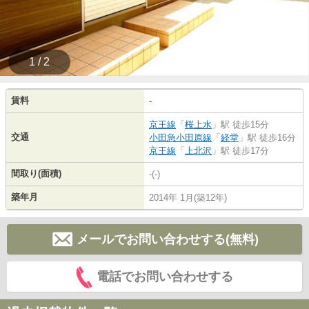
1 / 2
賃料
-
京王線
「
桜上水
」駅 徒歩15分
交通
小田急小田原線
「
経堂
」駅 徒歩16分
京王線
「
上北沢
」駅 徒歩17分
間取り(面積)
-(-)
築年月
2014年 1月(築12年)
メールでお問い合わせする(無料)
電話でお問い合わせする