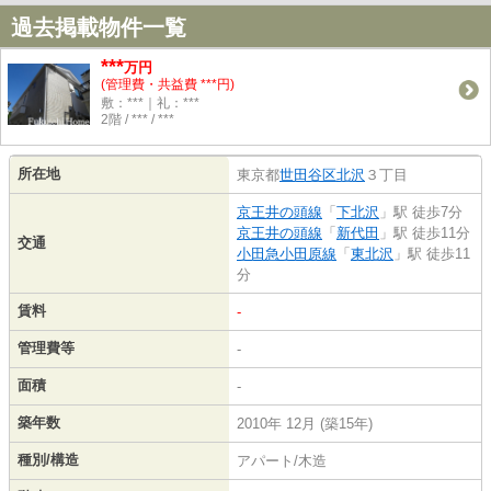
過去掲載物件一覧
***
万円
(管理費・共益費 ***円)
敷：***｜礼：***
2階 / *** / ***
所在地
東京都
世田谷区
北沢
３丁目
京王井の頭線
「
下北沢
」駅 徒歩7分
京王井の頭線
「
新代田
」駅 徒歩11分
交通
小田急小田原線
「
東北沢
」駅 徒歩11
分
賃料
-
管理費等
-
面積
-
築年数
2010年 12月 (築15年)
種別/構造
アパート/木造