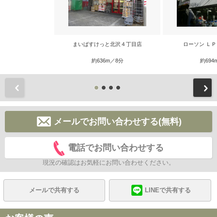
まいばすけっと北沢４丁目店
ローソン Ｌ
約636m／8分
約694
前
メールでお問い合わせする(無料)
電話でお問い合わせする
現況の確認はお気軽にお問い合わせください。
メールで共有する
LINEで共有する