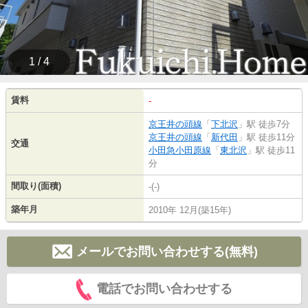
1 / 4
賃料
-
京王井の頭線
「
下北沢
」駅 徒歩7分
京王井の頭線
「
新代田
」駅 徒歩11分
交通
小田急小田原線
「
東北沢
」駅 徒歩11
分
間取り(面積)
-(-)
築年月
2010年 12月(築15年)
メールでお問い合わせする(無料)
電話でお問い合わせする