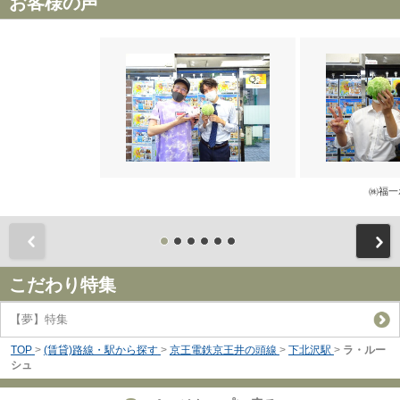
お客様の声
㈱福一
前
こだわり特集
【夢】特集
TOP
>
(賃貸)路線・駅から探す
>
京王電鉄京王井の頭線
>
下北沢駅
>
ラ・ルー
シュ