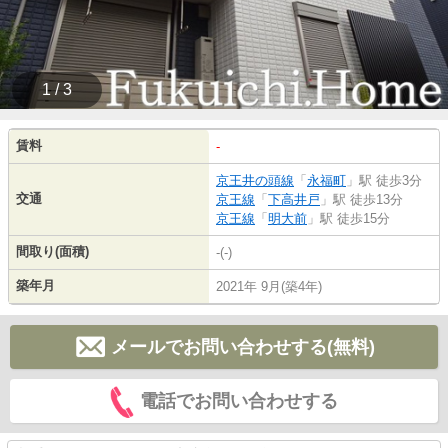
1 / 3
賃料
-
京王井の頭線
「
永福町
」駅 徒歩3分
交通
京王線
「
下高井戸
」駅 徒歩13分
京王線
「
明大前
」駅 徒歩15分
間取り(面積)
-(-)
築年月
2021年 9月(築4年)
メールでお問い合わせする(無料)
電話でお問い合わせする