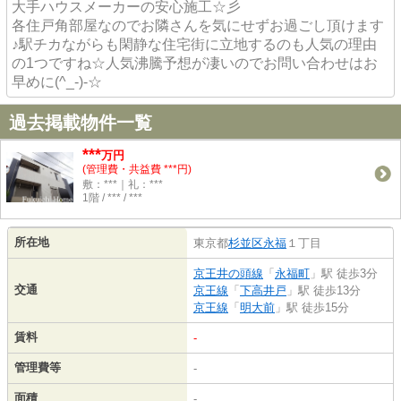
大手ハウスメーカーの安心施工☆彡
各住戸角部屋なのでお隣さんを気にせずお過ごし頂けます
♪駅チカながらも閑静な住宅街に立地するのも人気の理由
の1つですね☆人気沸騰予想が凄いのでお問い合わせはお
早めに(^_-)-☆
過去掲載物件一覧
***
万円
(管理費・共益費 ***円)
敷：***｜礼：***
1階 / *** / ***
所在地
東京都
杉並区
永福
１丁目
京王井の頭線
「
永福町
」駅 徒歩3分
交通
京王線
「
下高井戸
」駅 徒歩13分
京王線
「
明大前
」駅 徒歩15分
賃料
-
管理費等
-
面積
-