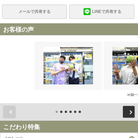
メールで共有する
LINEで共有する
お客様の声
㈱福一
前
こだわり特集