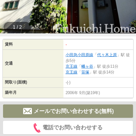
1 / 2
賃料
-
小田急小田原線
「
代々木上原
」駅 徒
歩5分
交通
京王線
「
幡ヶ谷
」駅 徒歩11分
京王線
「
笹塚
」駅 徒歩14分
間取り(面積)
-(-)
築年月
2006年 9月(築19年)
メールでお問い合わせする(無料)
電話でお問い合わせする