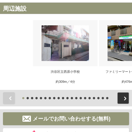
周辺施設
渋谷区立西原小学校
ファミリーマート
約309m／4分
約476
前
メールでお問い合わせする(無料)