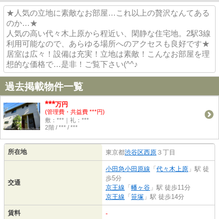
★人気の立地に素敵なお部屋…これ以上の贅沢なんてある
のか…★
人気の高い代々木上原から程近い、閑静な住宅地。2駅3線
利用可能なので、あらゆる場所へのアクセスも良好です★
居室は広々！設備は充実！立地は素敵！こんなお部屋を理
想的な価格で…是非！ご覧下さい(^^♪
過去掲載物件一覧
***
万円
(管理費・共益費 ***円)
敷：***｜礼：***
2階 / *** / ***
所在地
東京都
渋谷区
西原
３丁目
小田急小田原線
「
代々木上原
」駅 徒
歩5分
交通
京王線
「
幡ヶ谷
」駅 徒歩11分
京王線
「
笹塚
」駅 徒歩14分
賃料
-