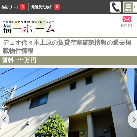
0
0
検討リスト
最近見た物件
お問合せ
デュオ代々木上原の賃貸空室確認情報の過去掲
載物件情報
賃料
***
万円