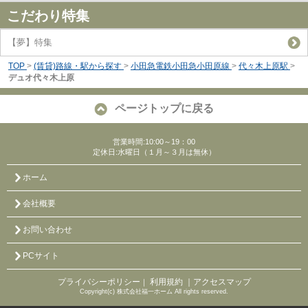
こだわり特集
【夢】特集
TOP
>
(賃貸)路線・駅から探す
>
小田急電鉄小田急小田原線
>
代々木上原駅
>
デュオ代々木上原
ページトップに戻る
営業時間:10:00～19：00
定休日:水曜日（１月～３月は無休）
ホーム
会社概要
お問い合わせ
PCサイト
プライバシーポリシー
利用規約
｜アクセスマップ
｜
Copyright(c) 株式会社福一ホーム All rights reserved.