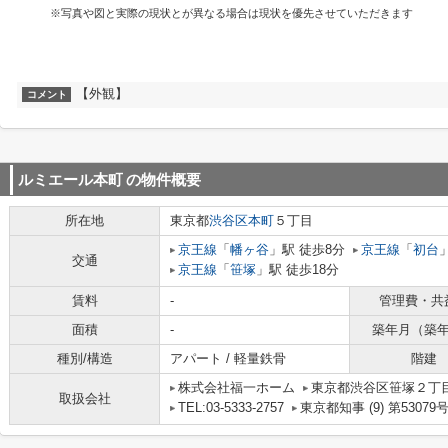
※写真や図と実際の現状とが異なる場合は現状を優先させていただきます
【外観】
コメント
ルミエール本町
の物件概要
所在地
東京都
渋谷区
本町
５丁目
京王線
「
幡ヶ谷
」駅 徒歩8分
京王線
「
初台
交通
京王線
「
笹塚
」駅 徒歩18分
賃料
-
管理費・共
面積
-
築年月（築
種別/構造
アパート / 軽量鉄骨
階建
株式会社福一ホーム
東京都渋谷区笹塚２丁目1
取扱会社
TEL:03-5333-2757
東京都知事 (9) 第53079