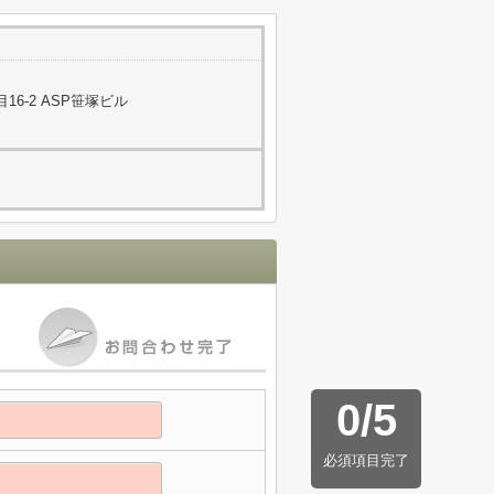
6-2 ASP笹塚ビル
0
/
5
必須項目完了