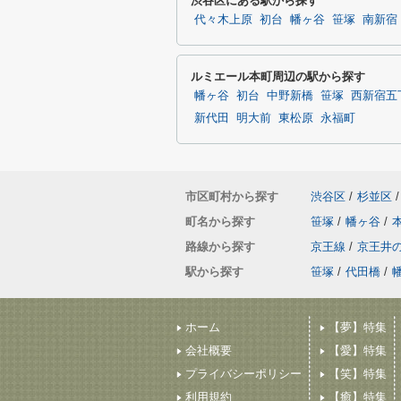
渋谷区にある駅から探す
代々木上原
初台
幡ヶ谷
笹塚
南新宿
ルミエール本町周辺の駅から探す
幡ヶ谷
初台
中野新橋
笹塚
西新宿五
新代田
明大前
東松原
永福町
市区町村から探す
渋谷区
/
杉並区
/
町名から探す
笹塚
/
幡ヶ谷
/
路線から探す
京王線
/
京王井
駅から探す
笹塚
/
代田橋
/
ホーム
【夢】特集
会社概要
【愛】特集
プライバシーポリシー
【笑】特集
利用規約
【癒】特集