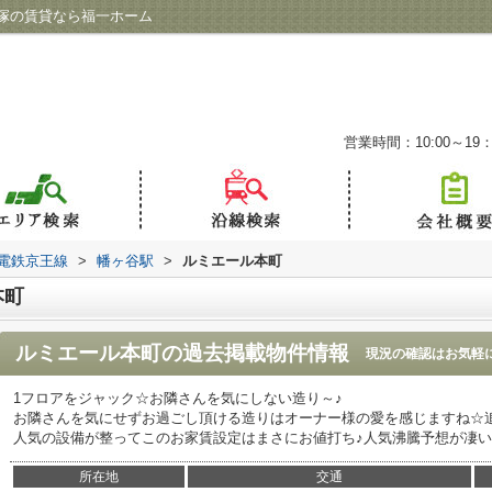
塚の賃貸なら福一ホーム
営業時間：10:00～19：
電鉄京王線
>
幡ヶ谷駅
>
ルミエール本町
本町
ルミエール本町
の過去掲載物件情報
現況の確認はお気軽
1フロアをジャック☆お隣さんを気にしない造り～♪
お隣さんを気にせずお過ごし頂ける造りはオーナー様の愛を感じますね☆
人気の設備が整ってこのお家賃設定はまさにお値打ち♪人気沸騰予想が凄
所在地
交通