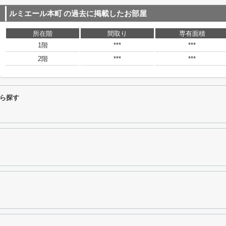
ルミエール本町
の過去に掲載したお部屋
所在階
間取り
専有面積
1階
***
***
2階
***
***
ら探す