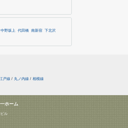
中野坂上
代田橋
南新宿
下北沢
江戸線
/
丸ノ内線
/
相模線
一ホーム
塚ビル