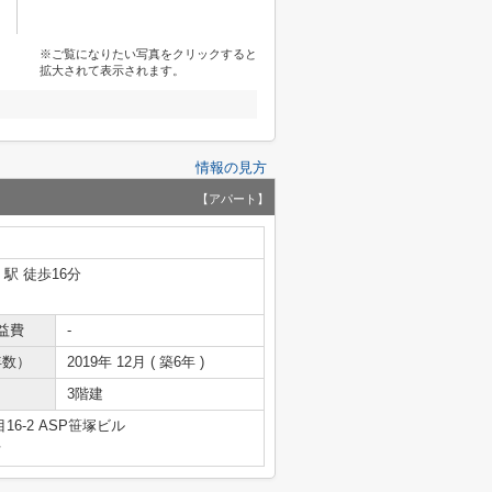
※ご覧になりたい写真をクリックすると
拡大されて表示されます。
情報の見方
【アパート】
」駅 徒歩16分
益費
-
年数）
2019年 12月 ( 築6年 )
3階建
6-2 ASP笹塚ビル
号