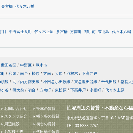
参宮橋
代々木八幡
丁目
中野富士見町
代々木上原
参宮橋
方南町
都庁前
東北沢
代々木八幡
世田谷区
/
中野区
/
厚木市
本町
/
和泉
/
南台
/
松原
/
方南
/
大原
/
羽根木
/
下高井戸
の頭線
/
丸ノ内方南支線
/
小田急小田原線
/
東急世田谷線
/
千代田線
/
都営大
幡ヶ谷
/
明大前
/
初台
/
方南町
/
東松原
/
下高井戸
/
永福町
/
代々木上原
笹塚周辺の賃貸・不動産なら福
お問い合わせ
笹塚の賃貸
スタッフ紹介
幡ヶ谷の賃貸
東京都渋谷区笹塚２丁目16-2 ASP笹
周辺施設
初台の賃貸
TEL:03-5333-2757
お客様の声
代田橋の賃貸