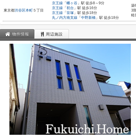
京王線
「
幡ヶ谷
」駅 徒歩8～9分
築
京王線
「
初台
」駅 徒歩16分
東京都
渋谷区
本町
５丁目
3
京王線
「
笹塚
」駅 徒歩18分
軽
丸ノ内方南支線
「
中野新橋
」駅 徒歩18分
物件情報
周辺施設