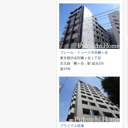
プレール・ドゥーク渋谷幡ヶ谷
東京都渋谷区幡ヶ谷１丁目
京王線「幡ヶ谷」駅 徒歩2分
築15年
プライマル笹塚