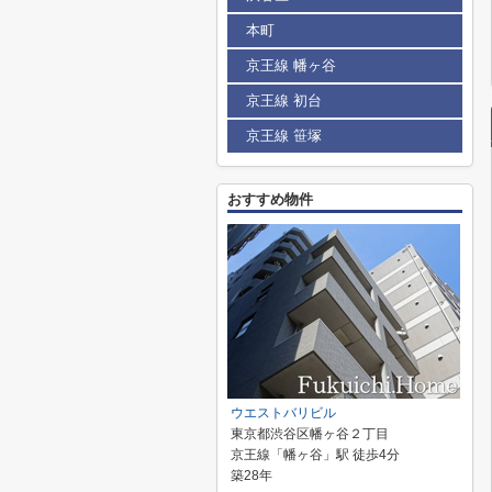
本町
京王線 幡ヶ谷
京王線 初台
京王線 笹塚
おすすめ物件
ウエストバリビル
東京都渋谷区幡ヶ谷２丁目
京王線「幡ヶ谷」駅 徒歩4分
築28年