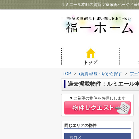
ルミエール本町の賃貸空室確認ページ／笹
TOP
>
(賃貸)路線・駅から探す
>
京王
過去掲載物件：ルミエール
▼ご希望の物件をお探しします
同じエリアの物件
渋谷区