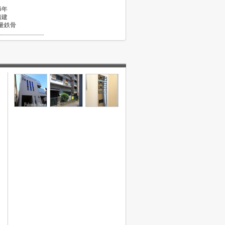
6年
階建
量鉄骨